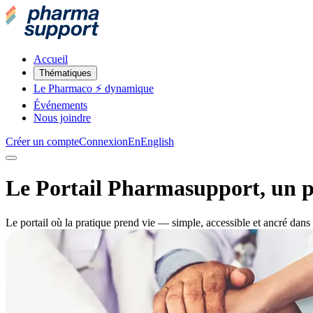
Accueil
Thématiques
Le Pharmaco ⚡️ dynamique
Événements
Nous joindre
Créer un compte
Connexion
En
English
Le Portail Pharmasupport, un por
Le portail où la pratique prend vie — simple, accessible et ancré dans 